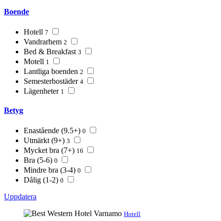
Boende
Hotell
7
Vandrarhem
2
Bed & Breakfast
3
Motell
1
Lantliga boenden
2
Semesterbostäder
4
Lägenheter
1
Betyg
Enastående (9.5+)
0
Utmärkt (9+)
3
Mycket bra (7+)
16
Bra (5-6)
0
Mindre bra (3-4)
0
Dålig (1-2)
0
Uppdatera
Hotell