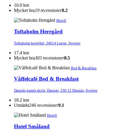
16.0 km
Mycket bra
19 recensioner
8.2
Hotell
Toftaholm Herrgård
Toftaholm herrgård, 34014 Lagan, Sverige
17.4 km
Mycket bra
303 recensioner
8.5
Bed & Breakfast
Våffelcafé Bed & Breakfast
Dannäs gamla skola, Dannäs, 330 12 Dannäs, Sverige
18.2 km
Utmärkt
246 recensioner
9.1
Hotell
Hotel Småland