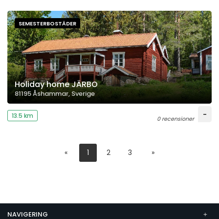
SEMESTERBOSTÄDER
Holiday home JÄRBO
81195 Åshammar, Sverige
-
13.5 km
0 recensioner
«
1
2
3
»
NAVIGERING