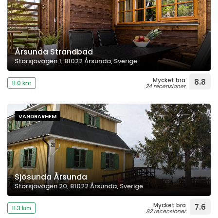
Årsunda Strandbad
Storsjövägen 1, 81022 Årsunda, Sverige
Mycket bra
8.8
11.0 km
24 recensioner
VANDRARHEM
Sjösunda Årsunda
Storsjövägen 20, 81022 Årsunda, Sverige
Mycket bra
7.6
11.3 km
82 recensioner