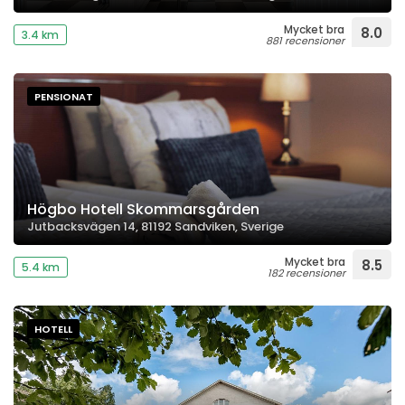
Mycket bra
8.0
3.4 km
881 recensioner
PENSIONAT
Högbo Hotell Skommarsgården
Jutbacksvägen 14, 81192 Sandviken, Sverige
Mycket bra
8.5
5.4 km
182 recensioner
HOTELL