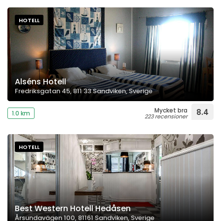
HOTELL
Alséns Hotell
Fredriksgatan 45, 811 33 Sandviken, Sverige
Mycket bra
8.4
1.0 km
223 recensioner
HOTELL
Best Western Hotell Hedåsen
Årsundavägen 100, 81161 Sandviken, Sverige