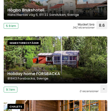
Högbo Brukshotell
Hans Hiertas väg 5, 811 22 Sandviken, Sverige
Mycket bra
8.6
5.9 km
342 recensioner
SEMESTERBOSTÄDER
Holiday home FORSBACKA
81843 Forsbacka, Sverige
-
9.1 km
0 recensioner
CHALETS