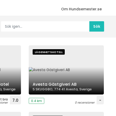
Om Hundsemester.se
LÄGENHETSHOTELL
Hotel
Avesta Gästgiveri AB
, Sverige
5 SKUGGBO, 774 41 Avesta, Sverige
t bra
7.0
-
0.4 km
sioner
0 recensioner