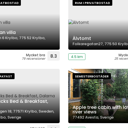
IVATBOSTAD
RUM I PRIVATBOSTAD
n villa
 6 Krylbo, 775 52 Krylbo,
Älvtomt
Folkaregatan27, 775 50 Krylb
Mycket bra
Myck
8.3
4.5 km
79 recensioner
25 recen
EAKFAST
SEMESTERBOSTÄDER
cks Bed & Breakfast,
Apple tree cabin with lo
en 18, 77571 Krylbo, Sweden,
river views
lbo, Sverige
77492 Avesta, Sverige