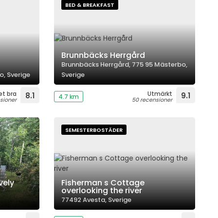
BED & BREAKFAST
Brunnbäcks Herrgård
Brunnbäcks Herrgård, 775 95 Mästerbo,
o, Sverige
Sverige
et bra
Utmärkt
8.1
9.1
4.7 km
sioner
50 recensioner
SEMESTERBOSTÄDER
vely
Fisherman s Cottage
overlooking the river
77492 Avesta, Sverige