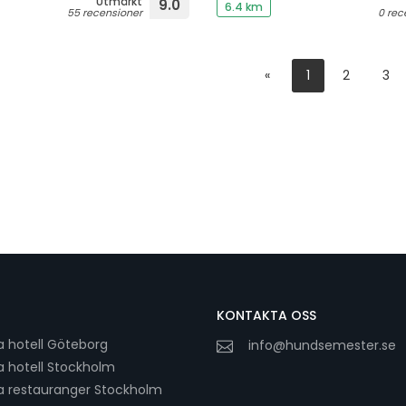
Utmärkt
9.0
6.4 km
55 recensioner
0 rec
«
1
2
3
KONTAKTA OSS
a hotell Göteborg
info@hundsemester.se
a hotell Stockholm
a restauranger Stockholm