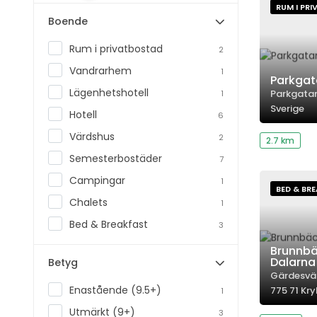
RUM I PR
Boende
Rum i privatbostad
2
Vandrarhem
1
Parkgata
Lägenhetshotell
Parkgatan
1
Sverige
Hotell
6
Värdshus
2
2.7 km
Semesterbostäder
7
Campingar
1
BED & BR
Chalets
1
Bed & Breakfast
3
Brunnbä
Dalarna
Betyg
Gärdesväg
Enastående (9.5+)
775 71 Kry
1
Utmärkt (9+)
3