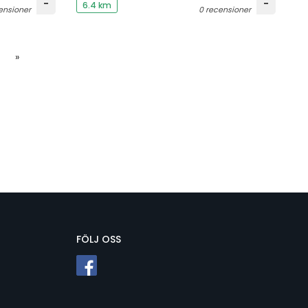
-
-
6.4 km
ensioner
0 recensioner
»
FÖLJ OSS