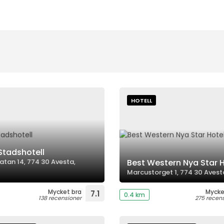
HOTELL
Stadshotell
an 14, 774 30 Avesta,
Best Western Nya Star 
Marcustorget 1, 774 30 Avesta
Mycket bra
Mycke
7.1
0.4 km
138 recensioner
275 recen