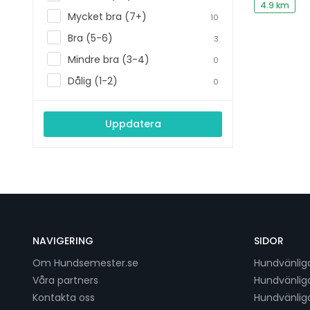
4.9 km
Mycket bra (7+)
10
Bra (5-6)
3
Mindre bra (3-4)
0
Dålig (1-2)
0
Uppdatera
NAVIGERING
SIDOR
Om Hundsemester.se
Hundvänlig
Våra partners
Hundvänlig
Kontakta oss
Hundvänlig